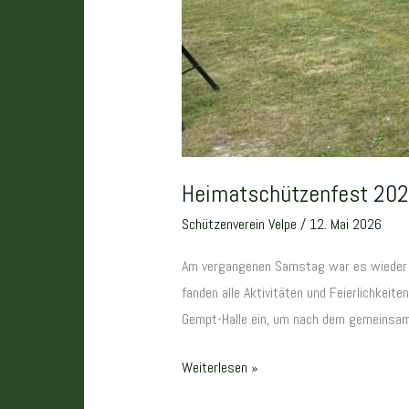
Heimatschützenfest 20
Schützenverein Velpe
/
12. Mai 2026
Am vergangenen Samstag war es wieder s
fanden alle Aktivitäten und Feierlichkei
Gempt-Halle ein, um nach dem gemeinsam
Heimatschützenfest
Weiterlesen »
2026